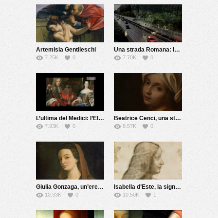
Artemisia Gentileschi
Una strada Romana: la via Flaminia
7.25K
0
7.70K
0
L’ultima del Medici: l’Elettrice Palatina
Beatrice Cenci, una storia maledetta
7.93K
0
8.57K
0
Giulia Gonzaga, un’eretica del Cinquecento
Isabella d’Este, la signora del Rinascimento
10.33K
0
10.50K
1