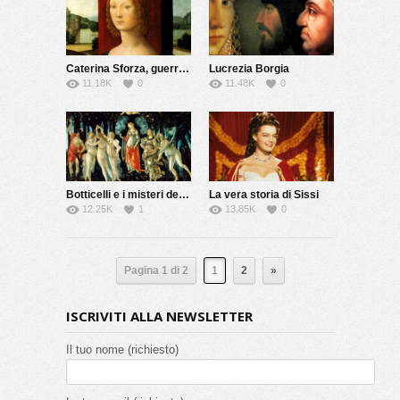
Caterina Sforza, guerriera e alchimista
Lucrezia Borgia
11.18K
0
11.48K
0
Botticelli e i misteri della Primavera
La vera storia di Sissi
12.25K
1
13.85K
0
Pagina 1 di 2
1
2
»
ISCRIVITI ALLA NEWSLETTER
Il tuo nome (richiesto)