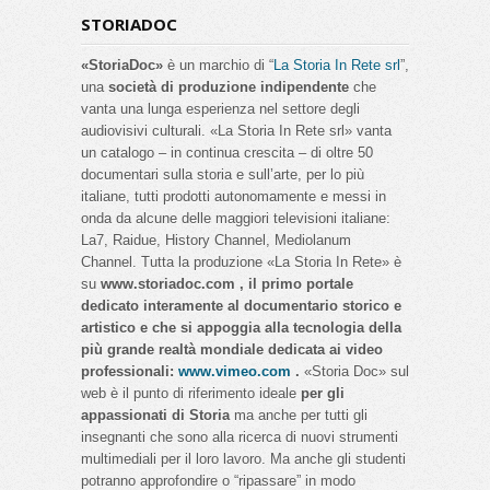
STORIADOC
«StoriaDoc»
è un marchio di “
La Storia In Rete srl
”,
una
società di produzione indipendente
che
vanta una lunga esperienza nel settore degli
audiovisivi culturali. «La Storia In Rete srl» vanta
un catalogo – in continua crescita – di oltre 50
documentari sulla storia e sull’arte, per lo più
italiane, tutti prodotti autonomamente e messi in
onda da alcune delle maggiori televisioni italiane:
La7, Raidue, History Channel, Mediolanum
Channel. Tutta la produzione «La Storia In Rete» è
su
www.storiadoc.com , il primo portale
dedicato interamente al documentario storico e
artistico e che si appoggia alla tecnologia della
più grande realtà mondiale dedicata ai video
professionali:
www.vimeo.com
.
«Storia Doc» sul
web è il punto di riferimento ideale
per gli
appassionati di Storia
ma anche per tutti gli
insegnanti che sono alla ricerca di nuovi strumenti
multimediali per il loro lavoro. Ma anche gli studenti
potranno approfondire o “ripassare” in modo