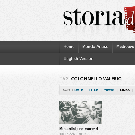
Home
Mondo Antico
Medioevo
English Version
TAG:
COLONNELLO VALERIO
SORT:
DATE
|
TITLE
|
VIEWS
|
LIKES
|
Mussolini, una morte da riscrivere
15.32K
0