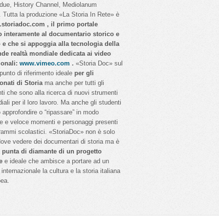
idue, History Channel, Mediolanum
 Tutta la produzione «La Storia In Rete» è
storiadoc.com , il primo portale
o interamente al documentario storico e
o e che si appoggia alla tecnologia della
nde realtà mondiale dedicata ai video
ionali:
www.vimeo.com
.
«Storia Doc» sul
 punto di riferimento ideale
per gli
onati di Storia
ma anche per tutti gli
ti che sono alla ricerca di nuovi strumenti
iali per il loro lavoro. Ma anche gli studenti
 approfondire o “ripassare” in modo
e e veloce momenti e personaggi presenti
rammi scolastici. «StoriaDoc» non è solo
dove vedere dei documentari di storia ma è
a
punta di diamante di un progetto
e
e ideale che ambisce a portare ad un
internazionale la cultura e la storia italiana
pea.