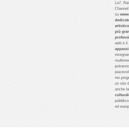
La7, Ra
Channel.
su
www.
dedicat
artistic
più gra
profess
web è il
appassi
insegnan
multimed
potranno
piacevol
nei prog
un sito 
anche l
cultural
pubblico 
ed euro