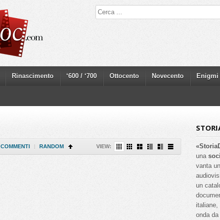
Rinascimento
‘600 / ‘700
Ottocento
Novecento
Enigmi
STORI
«Storia
COMMENTI
|
RANDOM
VIEW:
una
soc
vanta un
audiovis
un catal
documenta
italiane
onda da 