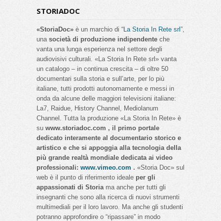
STORIADOC
«StoriaDoc»
è un marchio di “
La Storia In Rete srl
”,
una
società di produzione indipendente
che
vanta una lunga esperienza nel settore degli
audiovisivi culturali. «La Storia In Rete srl» vanta
un catalogo – in continua crescita – di oltre 50
documentari sulla storia e sull’arte, per lo più
italiane, tutti prodotti autonomamente e messi in
onda da alcune delle maggiori televisioni italiane:
La7, Raidue, History Channel, Mediolanum
Channel. Tutta la produzione «La Storia In Rete» è
su
www.storiadoc.com , il primo portale
dedicato interamente al documentario storico e
artistico e che si appoggia alla tecnologia della
più grande realtà mondiale dedicata ai video
professionali:
www.vimeo.com
.
«Storia Doc» sul
web è il punto di riferimento ideale
per gli
appassionati di Storia
ma anche per tutti gli
insegnanti che sono alla ricerca di nuovi strumenti
multimediali per il loro lavoro. Ma anche gli studenti
potranno approfondire o “ripassare” in modo