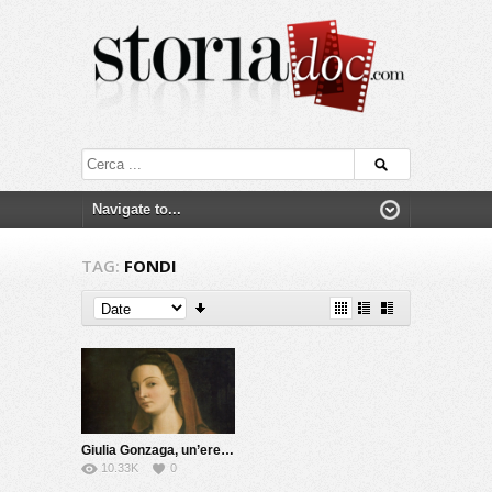
TAG:
FONDI
Giulia Gonzaga, un’eretica del Cinquecento
10.33K
0