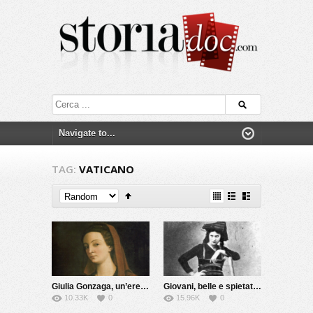
TAG:
VATICANO
Giulia Gonzaga, un’eretica del Cinquecento
Giovani, belle e spietate: le Brigantesse
10.33K
0
15.96K
0