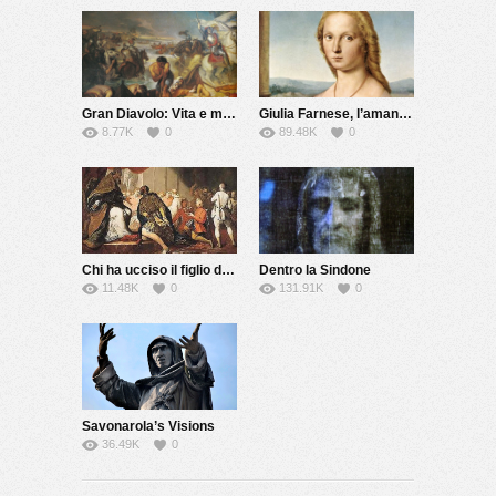
Gran Diavolo: Vita e morte di Giovanni dalle Bande Nere
Giulia Farnese, l’amante del Papa
8.77K
0
89.48K
0
Chi ha ucciso il figlio del Papa?
Dentro la Sindone
11.48K
0
131.91K
0
Savonarola’s Visions
36.49K
0