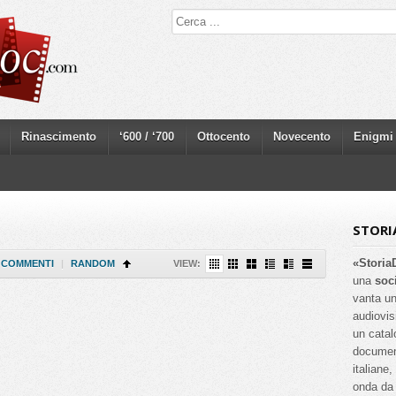
Rinascimento
‘600 / ‘700
Ottocento
Novecento
Enigmi
STORI
«Storia
COMMENTI
|
RANDOM
VIEW:
una
soc
vanta un
audiovis
un catal
documenta
italiane
onda da 