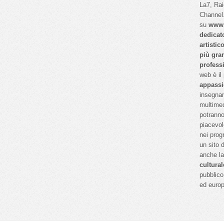
La7, Ra
Channel.
su
www.
dedicat
artistic
più gra
profess
web è il
appassi
insegnan
multimed
potranno
piacevol
nei prog
un sito 
anche l
cultural
pubblico 
ed euro