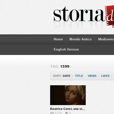
Home
Mondo Antico
Medioevo
English Version
TAG:
1599
SORT:
DATE
|
TITLE
|
VIEWS
|
LIKES
|
Beatrice Cenci, una storia maledetta
8.57K
0