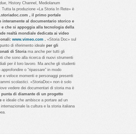
idue, History Channel, Mediolanum
 Tutta la produzione «La Storia In Rete» è
storiadoc.com , il primo portale
o interamente al documentario storico e
o e che si appoggia alla tecnologia della
nde realtà mondiale dedicata ai video
ionali:
www.vimeo.com
.
«Storia Doc» sul
 punto di riferimento ideale
per gli
onati di Storia
ma anche per tutti gli
ti che sono alla ricerca di nuovi strumenti
iali per il loro lavoro. Ma anche gli studenti
 approfondire o “ripassare” in modo
e e veloce momenti e personaggi presenti
rammi scolastici. «StoriaDoc» non è solo
dove vedere dei documentari di storia ma è
a
punta di diamante di un progetto
e
e ideale che ambisce a portare ad un
internazionale la cultura e la storia italiana
pea.