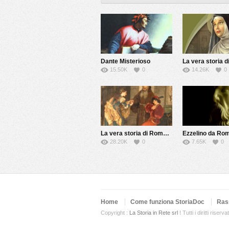
Dante Misterioso
15.50K
0
14.26K
0
La vera storia di Romeo e Giulietta
Ezzelino da Ro
28.20K
0
7.65K
0
Home
Come funziona StoriaDoc
Ras
Copyright :
La Storia in Rete srl
! Tutti i diritti riservat