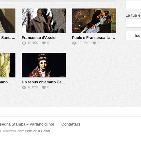
La tua e
La vera storia di Santa Rita
Francesco d’Assisi
Paolo e Francesca, la vera storia
10.45K
0
12.25K
0
mano
Un rebus chiamato Celestino V
16.82K
0
segna Stampa – Parlano di noi
Contattaci
i
Realizzazione:
Pensieri a Colori