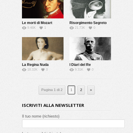
Le morti di Mozart
Risorgimento Segreto
9.46K
1
21.73K
0
La Regina Nuda
I Diari del Re
18.32K
0
9.31K
0
Pagina 1 di 2
1
2
»
ISCRIVITI ALLA NEWSLETTER
Il tuo nome (richiesto)