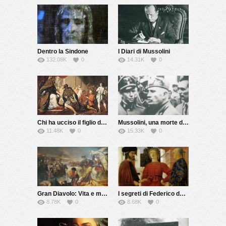
Dentro la Sindone
I Diari di Mussolini
132.08K
0
14.31K
0
Chi ha ucciso il figlio del Papa?
Mussolini, una morte da riscrivere
11.48K
0
15.33K
0
Gran Diavolo: Vita e morte di Giovanni dalle Bande Nere
I segreti di Federico da Montefeltro
8.78K
0
8.68K
0