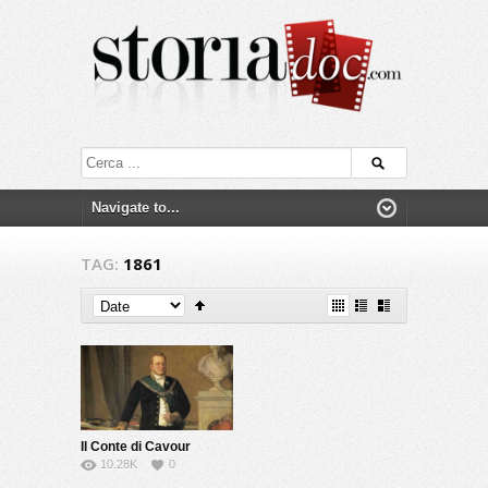
TAG:
1861
Il Conte di Cavour
10.28K
0