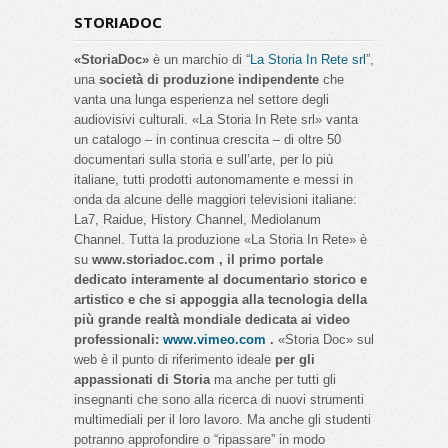
STORIADOC
«StoriaDoc»
è un marchio di “
La Storia In Rete srl
”,
una
società di produzione indipendente
che
vanta una lunga esperienza nel settore degli
audiovisivi culturali. «La Storia In Rete srl» vanta
un catalogo – in continua crescita – di oltre 50
documentari sulla storia e sull’arte, per lo più
italiane, tutti prodotti autonomamente e messi in
onda da alcune delle maggiori televisioni italiane:
La7, Raidue, History Channel, Mediolanum
Channel. Tutta la produzione «La Storia In Rete» è
su
www.storiadoc.com , il primo portale
dedicato interamente al documentario storico e
artistico e che si appoggia alla tecnologia della
più grande realtà mondiale dedicata ai video
professionali:
www.vimeo.com
.
«Storia Doc» sul
web è il punto di riferimento ideale
per gli
appassionati di Storia
ma anche per tutti gli
insegnanti che sono alla ricerca di nuovi strumenti
multimediali per il loro lavoro. Ma anche gli studenti
potranno approfondire o “ripassare” in modo