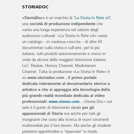
STORIADOC
«StoriaDoc»
è un marchio di “
La Storia In Rete srl
”,
una
società di produzione indipendente
che
vanta una lunga esperienza nel settore degli
audiovisivi culturali. «La Storia In Rete srl» vanta
un catalogo – in continua crescita – di oltre 50
documentari sulla storia e sull’arte, per lo più
italiane, tutti prodotti autonomamente e messi in
onda da alcune delle maggiori televisioni italiane:
La7, Raidue, History Channel, Mediolanum
Channel. Tutta la produzione «La Storia In Rete» è
su
www.storiadoc.com , il primo portale
dedicato interamente al documentario storico e
artistico e che si appoggia alla tecnologia della
più grande realtà mondiale dedicata ai video
professionali:
www.vimeo.com
.
«Storia Doc» sul
web è il punto di riferimento ideale
per gli
appassionati di Storia
ma anche per tutti gli
insegnanti che sono alla ricerca di nuovi strumenti
multimediali per il loro lavoro. Ma anche gli studenti
potranno approfondire o “ripassare” in modo