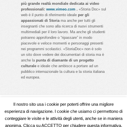
più grande realtà mondiale dedicata ai video
professionali:
www.vimeo.com
.
«Storia Doc» sul
web è il punto di riferimento ideale
per gli
appassionati di Storia
ma anche per tutti gli
insegnanti che sono alla ricerca di nuovi strumenti
multimediali per il loro lavoro. Ma anche gli studenti
potranno approfondire o “ripassare” in modo
piacevole e veloce momenti e personaggi presenti
nei programmi scolastici. «StoriaDoc» non è solo
un sito dove vedere dei documentari di storia ma è
anche la
punta di diamante di un progetto
culturale
e ideale che ambisce a portare ad un
pubblico internazionale la cultura e la storia italiana
ed europea.
Il nostro sito usa i cookie per poterti offrire una migliore
Seguici su
esperienza di navigazione. I cookie che usiamo ci permettono di
conteggiare le visite e le attività degli utenti, anche se in maniera
anonima. Clicca su ACCETTO per chiudere questa informativa,