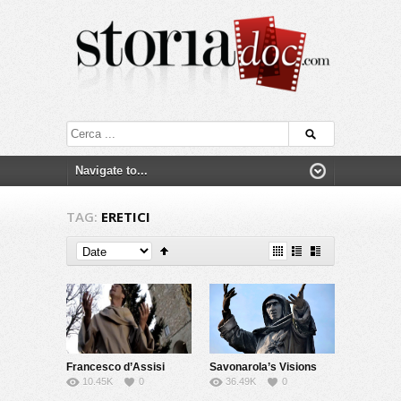
TAG:
ERETICI
Francesco d’Assisi
Savonarola’s Visions
10.45K
0
36.49K
0