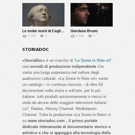
Le molte morti di Cagliostro
Giordano Bruno
7.58K
0
5.94K
0
STORIADOC
«StoriaDoc»
è un marchio di “
La Storia In Rete srl
”,
una
società di produzione indipendente
che
vanta una lunga esperienza nel settore degli
audiovisivi culturali. «La Storia In Rete srl» vanta
un catalogo – in continua crescita – di oltre 50
documentari sulla storia e sull’arte, per lo più
italiane, tutti prodotti autonomamente e messi in
onda da alcune delle maggiori televisioni italiane:
La7, Raidue, History Channel, Mediolanum
Channel. Tutta la produzione «La Storia In Rete» è
su
www.storiadoc.com , il primo portale
dedicato interamente al documentario storico e
artistico e che si appoggia alla tecnologia della