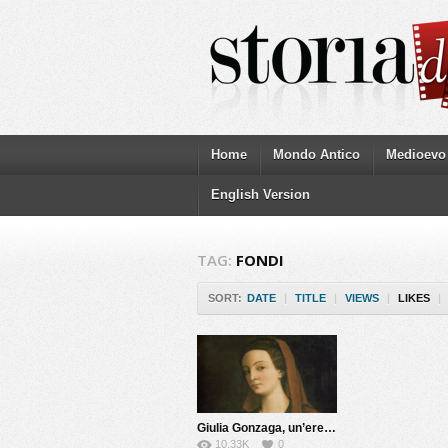
Home
Mondo Antico
Medioevo
English Version
TAG:
FONDI
SORT:
DATE
|
TITLE
|
VIEWS
|
LIKES
|
Giulia Gonzaga, un’eretica del Cinquecento
10.33K
0