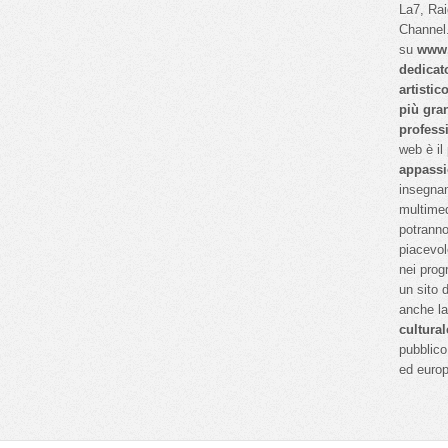
La7, Ra
Channel.
su
www.
dedicat
artistic
più gra
profess
web è il
appassi
insegnan
multimed
potranno
piacevol
nei prog
un sito 
anche l
cultural
pubblico 
ed euro