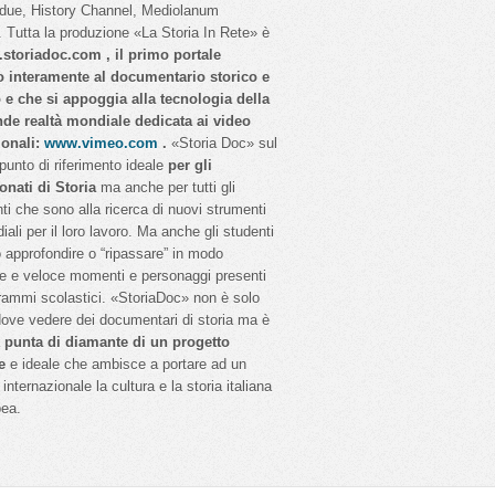
idue, History Channel, Mediolanum
 Tutta la produzione «La Storia In Rete» è
storiadoc.com , il primo portale
o interamente al documentario storico e
o e che si appoggia alla tecnologia della
nde realtà mondiale dedicata ai video
ionali:
www.vimeo.com
.
«Storia Doc» sul
 punto di riferimento ideale
per gli
onati di Storia
ma anche per tutti gli
ti che sono alla ricerca di nuovi strumenti
iali per il loro lavoro. Ma anche gli studenti
 approfondire o “ripassare” in modo
e e veloce momenti e personaggi presenti
rammi scolastici. «StoriaDoc» non è solo
dove vedere dei documentari di storia ma è
a
punta di diamante di un progetto
e
e ideale che ambisce a portare ad un
internazionale la cultura e la storia italiana
pea.