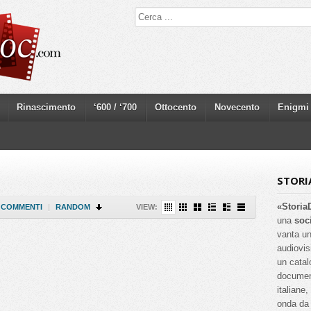
Rinascimento
‘600 / ‘700
Ottocento
Novecento
Enigmi
STORI
«Storia
COMMENTI
|
RANDOM
VIEW:
una
soc
vanta un
audiovis
un catal
documenta
italiane
onda da 