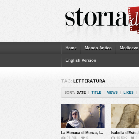
Home
Mondo Antico
Medioevo
English Version
TAG:
LETTERATURA
SORT:
DATE
|
TITLE
|
VIEWS
|
LIKES
|
La Monaca di Monza, la vera storia
21.29K
0
10.50K
1