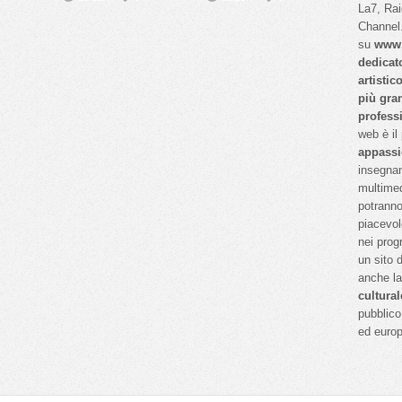
La7, Ra
Channel.
su
www.
dedicat
artistic
più gra
profess
web è il
appassi
insegnan
multimed
potranno
piacevol
nei prog
un sito 
anche l
cultural
pubblico 
ed euro