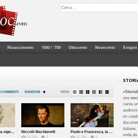
Rinascimento
‘600 / ‘700
Ottocento
Novecento
Enigmi
STORI
«Storia
COMMENTI
|
RANDOM
VIEW:
una
soc
vanta un
audiovis
un catal
documenta
italiane
Isabella d’Este, la signora del Rinascimento
Niccolò Machiavelli
Paolo e Francesca, la vera storia
onda da 
10.32K
0
12.25K
0