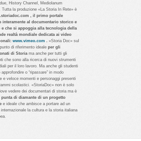
idue, History Channel, Mediolanum
 Tutta la produzione «La Storia In Rete» è
storiadoc.com , il primo portale
o interamente al documentario storico e
o e che si appoggia alla tecnologia della
nde realtà mondiale dedicata ai video
ionali:
www.vimeo.com
.
«Storia Doc» sul
 punto di riferimento ideale
per gli
onati di Storia
ma anche per tutti gli
ti che sono alla ricerca di nuovi strumenti
iali per il loro lavoro. Ma anche gli studenti
 approfondire o “ripassare” in modo
e e veloce momenti e personaggi presenti
rammi scolastici. «StoriaDoc» non è solo
dove vedere dei documentari di storia ma è
a
punta di diamante di un progetto
e
e ideale che ambisce a portare ad un
internazionale la cultura e la storia italiana
pea.