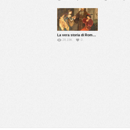
La vera storia di Romeo e Giulietta
28.19K
0