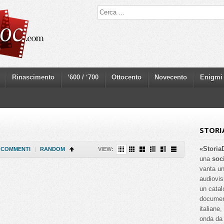
Rinascimento
‘600 / ‘700
Ottocento
Novecento
Enigmi
STORI
«Storia
COMMENTI
|
RANDOM
VIEW:
una
soc
vanta un
audiovis
un catal
documenta
italiane
onda da 