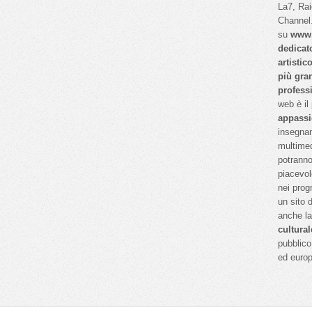
La7, Ra
Channel.
su
www.
dedicat
artistic
più gra
profess
web è il
appassi
insegnan
multimed
potranno
piacevol
nei prog
un sito 
anche l
cultural
pubblico 
ed euro