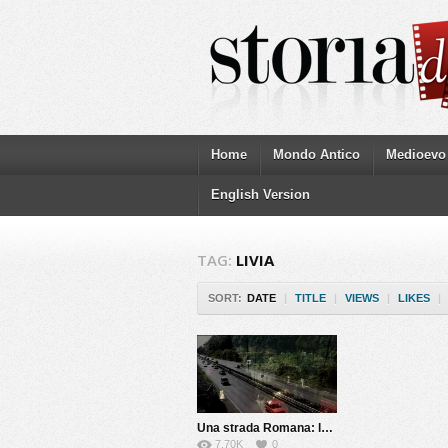
Home
Mondo Antico
Medioevo
English Version
TAG:
LIVIA
SORT:
DATE
|
TITLE
|
VIEWS
|
LIKES
|
Una strada Romana: la via Flaminia
7.70K
0