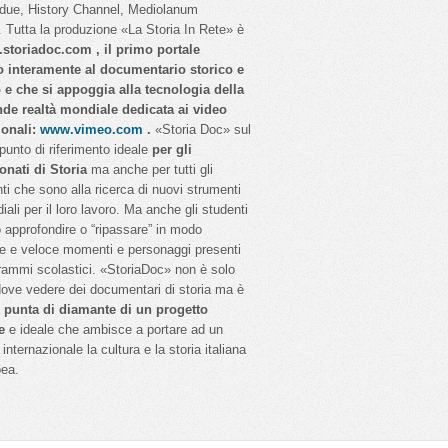
idue, History Channel, Mediolanum
 Tutta la produzione «La Storia In Rete» è
storiadoc.com , il primo portale
o interamente al documentario storico e
o e che si appoggia alla tecnologia della
nde realtà mondiale dedicata ai video
ionali:
www.vimeo.com
.
«Storia Doc» sul
 punto di riferimento ideale
per gli
onati di Storia
ma anche per tutti gli
ti che sono alla ricerca di nuovi strumenti
iali per il loro lavoro. Ma anche gli studenti
 approfondire o “ripassare” in modo
e e veloce momenti e personaggi presenti
rammi scolastici. «StoriaDoc» non è solo
dove vedere dei documentari di storia ma è
a
punta di diamante di un progetto
e
e ideale che ambisce a portare ad un
internazionale la cultura e la storia italiana
pea.