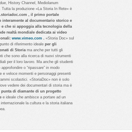
idue, History Channel, Mediolanum
 Tutta la produzione «La Storia In Rete» è
storiadoc.com , il primo portale
o interamente al documentario storico e
o e che si appoggia alla tecnologia della
nde realtà mondiale dedicata ai video
ionali:
www.vimeo.com
.
«Storia Doc» sul
 punto di riferimento ideale
per gli
onati di Storia
ma anche per tutti gli
ti che sono alla ricerca di nuovi strumenti
iali per il loro lavoro. Ma anche gli studenti
 approfondire o “ripassare” in modo
e e veloce momenti e personaggi presenti
rammi scolastici. «StoriaDoc» non è solo
dove vedere dei documentari di storia ma è
a
punta di diamante di un progetto
e
e ideale che ambisce a portare ad un
internazionale la cultura e la storia italiana
pea.