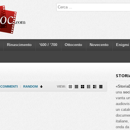
Rinascimento
‘600 / ‘700
Ottocento
Novecento
Enigmi
STORI
«Storia
COMMENTI
|
RANDOM
VIEW:
una
soc
vanta un
audiovis
un catal
documenta
italiane
onda da 