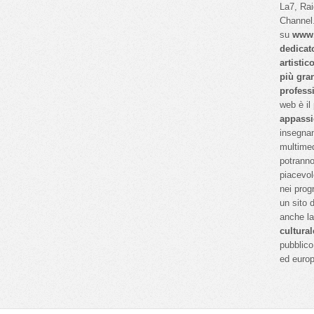
La7, Ra
Channel.
su
www.
dedicat
artistic
più gra
profess
web è il
appassi
insegnan
multimed
potranno
piacevol
nei prog
un sito 
anche l
cultural
pubblico 
ed euro