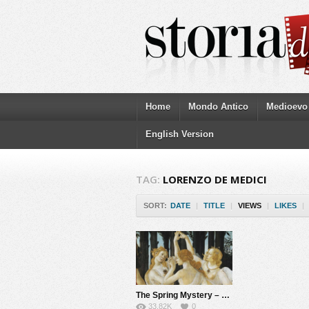
Home
Mondo Antico
Medioevo
English Version
TAG:
LORENZO DE MEDICI
SORT:
DATE
|
TITLE
|
VIEWS
|
LIKES
|
The Spring Mystery – The Botticelli’s lover
33.82K
0