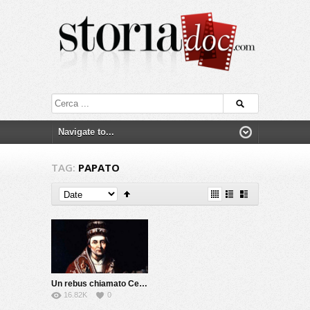
TAG:
PAPATO
Un rebus chiamato Celestino V
16.82K
0