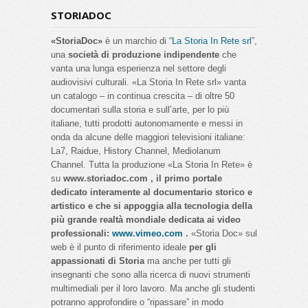
STORIADOC
«StoriaDoc»
è un marchio di “
La Storia In Rete srl
”,
una
società di produzione indipendente
che
vanta una lunga esperienza nel settore degli
audiovisivi culturali. «La Storia In Rete srl» vanta
un catalogo – in continua crescita – di oltre 50
documentari sulla storia e sull’arte, per lo più
italiane, tutti prodotti autonomamente e messi in
onda da alcune delle maggiori televisioni italiane:
La7, Raidue, History Channel, Mediolanum
Channel. Tutta la produzione «La Storia In Rete» è
su
www.storiadoc.com , il primo portale
dedicato interamente al documentario storico e
artistico e che si appoggia alla tecnologia della
più grande realtà mondiale dedicata ai video
professionali:
www.vimeo.com
.
«Storia Doc» sul
web è il punto di riferimento ideale
per gli
appassionati di Storia
ma anche per tutti gli
insegnanti che sono alla ricerca di nuovi strumenti
multimediali per il loro lavoro. Ma anche gli studenti
potranno approfondire o “ripassare” in modo