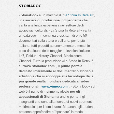
STORIADOC
«StoriaDoc»
è un marchio di “
La Storia In Rete srl
”,
una
società di produzione indipendente
che
vanta una lunga esperienza nel settore degli
audiovisivi culturali. «La Storia In Rete srl» vanta
un catalogo – in continua crescita – di oltre 50
documentari sulla storia e sull’arte, per lo più
italiane, tutti prodotti autonomamente e messi in
onda da alcune delle maggiori televisioni italiane:
La7, Raidue, History Channel, Mediolanum
Channel. Tutta la produzione «La Storia In Rete» è
su
www.storiadoc.com , il primo portale
dedicato interamente al documentario storico e
artistico e che si appoggia alla tecnologia della
più grande realtà mondiale dedicata ai video
professionali:
www.vimeo.com
.
«Storia Doc» sul
web è il punto di riferimento ideale
per gli
appassionati di Storia
ma anche per tutti gli
insegnanti che sono alla ricerca di nuovi strumenti
multimediali per il loro lavoro. Ma anche gli studenti
potranno approfondire o “ripassare” in modo