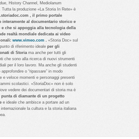
idue, History Channel, Mediolanum
 Tutta la produzione «La Storia In Rete» è
storiadoc.com , il primo portale
o interamente al documentario storico e
o e che si appoggia alla tecnologia della
nde realtà mondiale dedicata ai video
ionali:
www.vimeo.com
.
«Storia Doc» sul
 punto di riferimento ideale
per gli
onati di Storia
ma anche per tutti gli
ti che sono alla ricerca di nuovi strumenti
iali per il loro lavoro. Ma anche gli studenti
 approfondire o “ripassare” in modo
e e veloce momenti e personaggi presenti
rammi scolastici. «StoriaDoc» non è solo
dove vedere dei documentari di storia ma è
a
punta di diamante di un progetto
e
e ideale che ambisce a portare ad un
internazionale la cultura e la storia italiana
pea.