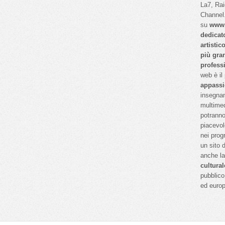
La7, Ra
Channel.
su
www.
dedicat
artistic
più gra
profess
web è il
appassi
insegnan
multimed
potranno
piacevol
nei prog
un sito 
anche l
cultural
pubblico 
ed euro