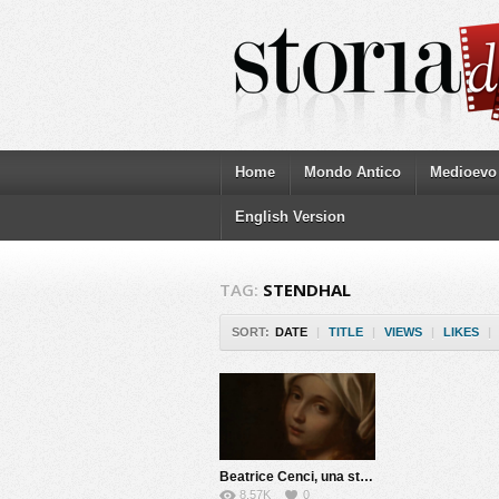
Home
Mondo Antico
Medioevo
English Version
TAG:
STENDHAL
SORT:
DATE
|
TITLE
|
VIEWS
|
LIKES
|
Beatrice Cenci, una storia maledetta
8.57K
0