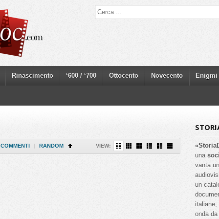
Rinascimento
‘600 / ‘700
Ottocento
Novecento
Enigmi
STORI
«Storia
COMMENTI
|
RANDOM
VIEW:
una
soc
vanta un
audiovis
un catal
documenta
italiane
onda da 