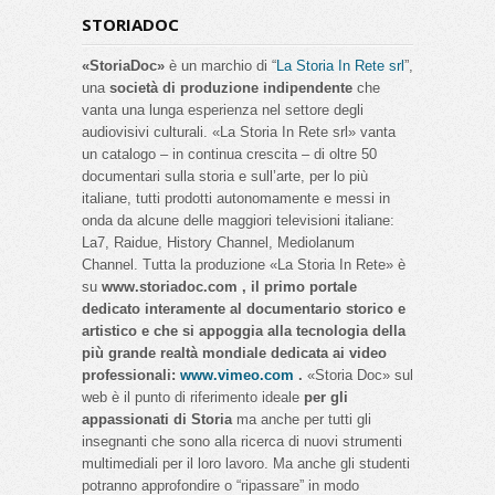
STORIADOC
«StoriaDoc»
è un marchio di “
La Storia In Rete srl
”,
una
società di produzione indipendente
che
vanta una lunga esperienza nel settore degli
audiovisivi culturali. «La Storia In Rete srl» vanta
un catalogo – in continua crescita – di oltre 50
documentari sulla storia e sull’arte, per lo più
italiane, tutti prodotti autonomamente e messi in
onda da alcune delle maggiori televisioni italiane:
La7, Raidue, History Channel, Mediolanum
Channel. Tutta la produzione «La Storia In Rete» è
su
www.storiadoc.com , il primo portale
dedicato interamente al documentario storico e
artistico e che si appoggia alla tecnologia della
più grande realtà mondiale dedicata ai video
professionali:
www.vimeo.com
.
«Storia Doc» sul
web è il punto di riferimento ideale
per gli
appassionati di Storia
ma anche per tutti gli
insegnanti che sono alla ricerca di nuovi strumenti
multimediali per il loro lavoro. Ma anche gli studenti
potranno approfondire o “ripassare” in modo