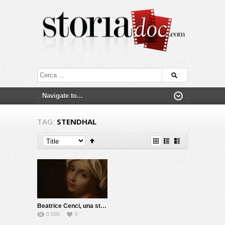
TAG:
STENDHAL
Beatrice Cenci, una storia maledetta
8.58K
0