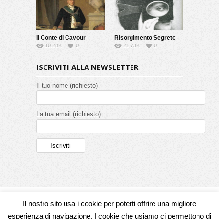
Il Conte di Cavour
Risorgimento Segreto
10.28K
0
21.73K
0
ISCRIVITI ALLA NEWSLETTER
Il tuo nome (richiesto)
La tua email (richiesto)
Il nostro sito usa i cookie per poterti offrire una migliore
Seguici su
esperienza di navigazione. I cookie che usiamo ci permettono di