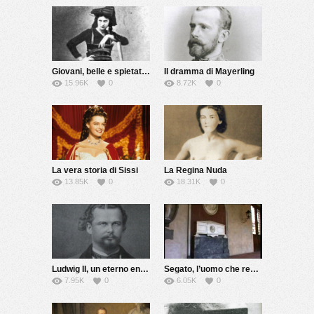
Giovani, belle e spietate: le Brigantesse
Il dramma di Mayerling
15.96K
0
8.72K
0
La vera storia di Sissi
La Regina Nuda
13.85K
0
18.31K
0
Ludwig II, un eterno enigma
Segato, l’uomo che rese immortale la morte
7.95K
0
6.05K
0