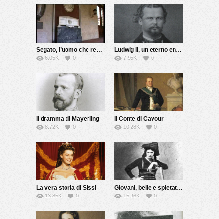
Segato, l’uomo che rese immortale la morte
Ludwig II, un eterno enigma
6.05K
0
7.95K
0
Il dramma di Mayerling
Il Conte di Cavour
8.72K
0
10.28K
0
La vera storia di Sissi
Giovani, belle e spietate: le Brigantesse
13.85K
0
15.96K
0