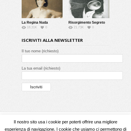
La Regina Nuda
Risorgimento Segreto
18.31K
0
21.73K
0
ISCRIVITI ALLA NEWSLETTER
Il tuo nome (richiesto)
La tua email (richiesto)
Il nostro sito usa i cookie per poterti offrire una migliore
Seguici su
esperienza di navigazione. I cookie che usiamo ci permettono di