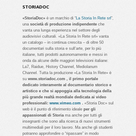
STORIADOC
«StoriaDoc»
è un marchio di “
La Storia In Rete srl
”,
una
società di produzione indipendente
che
vanta una lunga esperienza nel settore degli
audiovisivi culturali. «La Storia In Rete srl» vanta
un catalogo – in continua crescita – di oltre 50
documentari sulla storia e sull’arte, per lo più
italiane, tutti prodotti autonomamente e messi in
onda da alcune delle maggiori televisioni italiane:
La7, Raidue, History Channel, Mediolanum
Channel. Tutta la produzione «La Storia In Rete» è
su
www.storiadoc.com , il primo portale
dedicato interamente al documentario storico e
artistico e che si appoggia alla tecnologia della
più grande realtà mondiale dedicata ai video
professionali:
www.vimeo.com
.
«Storia Doc» sul
web è il punto di riferimento ideale
per gli
appassionati di Storia
ma anche per tutti gli
insegnanti che sono alla ricerca di nuovi strumenti
multimediali per il loro lavoro. Ma anche gli studenti
potranno approfondire o “ripassare” in modo