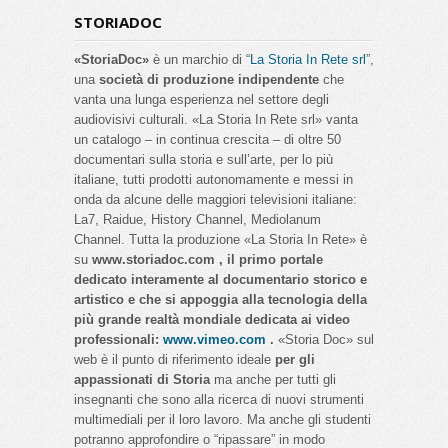
STORIADOC
«StoriaDoc»
è un marchio di “
La Storia In Rete srl
”,
una
società di produzione indipendente
che
vanta una lunga esperienza nel settore degli
audiovisivi culturali. «La Storia In Rete srl» vanta
un catalogo – in continua crescita – di oltre 50
documentari sulla storia e sull’arte, per lo più
italiane, tutti prodotti autonomamente e messi in
onda da alcune delle maggiori televisioni italiane:
La7, Raidue, History Channel, Mediolanum
Channel. Tutta la produzione «La Storia In Rete» è
su
www.storiadoc.com , il primo portale
dedicato interamente al documentario storico e
artistico e che si appoggia alla tecnologia della
più grande realtà mondiale dedicata ai video
professionali:
www.vimeo.com
.
«Storia Doc» sul
web è il punto di riferimento ideale
per gli
appassionati di Storia
ma anche per tutti gli
insegnanti che sono alla ricerca di nuovi strumenti
multimediali per il loro lavoro. Ma anche gli studenti
potranno approfondire o “ripassare” in modo