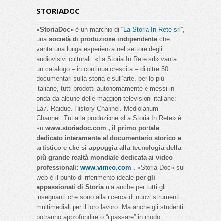
STORIADOC
«StoriaDoc»
è un marchio di “
La Storia In Rete srl
”,
una
società di produzione indipendente
che
vanta una lunga esperienza nel settore degli
audiovisivi culturali. «La Storia In Rete srl» vanta
un catalogo – in continua crescita – di oltre 50
documentari sulla storia e sull’arte, per lo più
italiane, tutti prodotti autonomamente e messi in
onda da alcune delle maggiori televisioni italiane:
La7, Raidue, History Channel, Mediolanum
Channel. Tutta la produzione «La Storia In Rete» è
su
www.storiadoc.com , il primo portale
dedicato interamente al documentario storico e
artistico e che si appoggia alla tecnologia della
più grande realtà mondiale dedicata ai video
professionali:
www.vimeo.com
.
«Storia Doc» sul
web è il punto di riferimento ideale
per gli
appassionati di Storia
ma anche per tutti gli
insegnanti che sono alla ricerca di nuovi strumenti
multimediali per il loro lavoro. Ma anche gli studenti
potranno approfondire o “ripassare” in modo