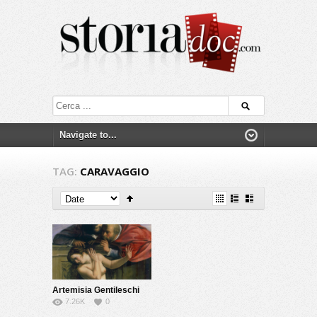
TAG:
CARAVAGGIO
Artemisia Gentileschi
7.26K
0