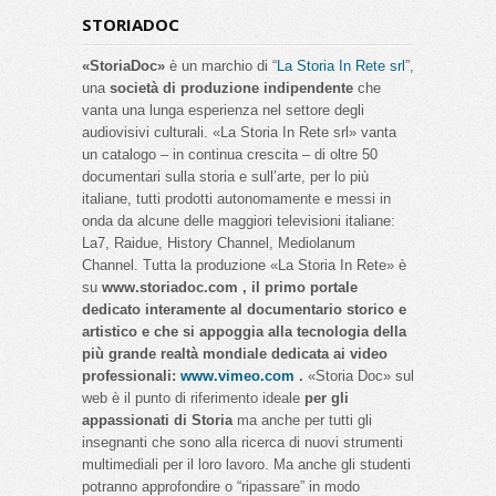
STORIADOC
«StoriaDoc»
è un marchio di “
La Storia In Rete srl
”,
una
società di produzione indipendente
che
vanta una lunga esperienza nel settore degli
audiovisivi culturali. «La Storia In Rete srl» vanta
un catalogo – in continua crescita – di oltre 50
documentari sulla storia e sull’arte, per lo più
italiane, tutti prodotti autonomamente e messi in
onda da alcune delle maggiori televisioni italiane:
La7, Raidue, History Channel, Mediolanum
Channel. Tutta la produzione «La Storia In Rete» è
su
www.storiadoc.com , il primo portale
dedicato interamente al documentario storico e
artistico e che si appoggia alla tecnologia della
più grande realtà mondiale dedicata ai video
professionali:
www.vimeo.com
.
«Storia Doc» sul
web è il punto di riferimento ideale
per gli
appassionati di Storia
ma anche per tutti gli
insegnanti che sono alla ricerca di nuovi strumenti
multimediali per il loro lavoro. Ma anche gli studenti
potranno approfondire o “ripassare” in modo