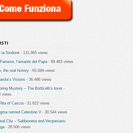
ISTI
 la Sindone
- 131.965 views
 Farnese, l’amante del Papa
- 89.483 views
o, the real history
- 65.084 views
rola’s Visions
- 36.486 views
ring Mystery – The Botticelli’s lover
-
3 views
Rita of Cascia
- 31.822 views
igma named Celestine V
- 30.544 views
eal City – Sabbioneta and Vespasiano
aga
- 28.506 views