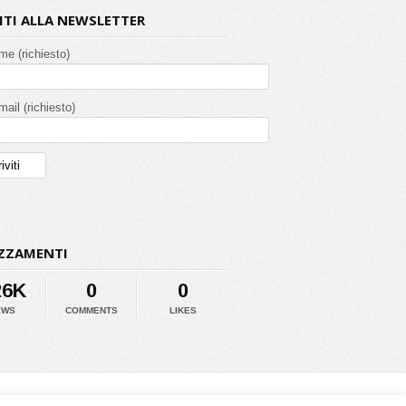
VITI ALLA NEWSLETTER
ome (richiesto)
mail (richiesto)
ZZAMENTI
26K
0
0
EWS
COMMENTS
LIKES