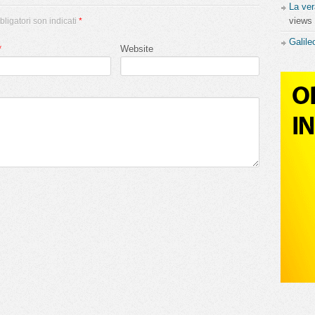
La ver
,
Roma
,
stupro
,
violenza sessuale
views
bligatori son indicati
*
Galile
*
Website