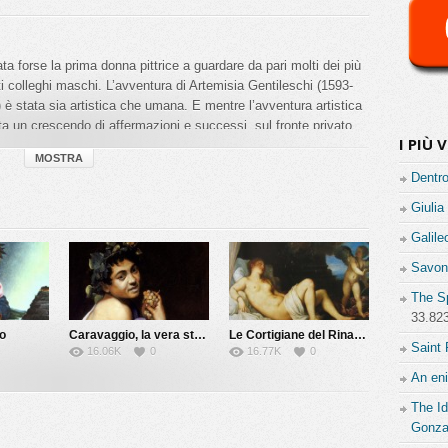
ata forse la prima donna pittrice a guardare da pari molti dei più
ati colleghi maschi. L’avventura di Artemisia Gentileschi (1593-
 è stata sia artistica che umana. E mentre l’avventura artistica
ta un crescendo di affermazioni e successi, sul fronte privato
I PIÙ V
 tempi che non accettavano facilmente che una donna potesse
MOSTRA
el lungo processo – da cui prenderà le mosse il racconto – che la
Dentro
nne: decisa, anche a costo di affrontare la tortura, ad accusare
on false promesse di matrimonio. Il racconto intreccerà le
Giulia
 importanti di questa pittrice che aveva appreso molto bene la
Galile
istico.
Savona
The Sp
33.82
o
Caravaggio, la vera storia
Le Cortigiane del Rinascimento
Saint 
16.06K
0
16.77K
0
0
0
An en
The Id
Gonz