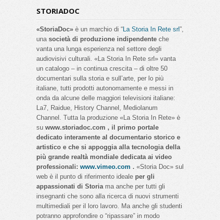
STORIADOC
«StoriaDoc»
è un marchio di “
La Storia In Rete srl
”,
una
società di produzione indipendente
che
vanta una lunga esperienza nel settore degli
audiovisivi culturali. «La Storia In Rete srl» vanta
un catalogo – in continua crescita – di oltre 50
documentari sulla storia e sull’arte, per lo più
italiane, tutti prodotti autonomamente e messi in
onda da alcune delle maggiori televisioni italiane:
La7, Raidue, History Channel, Mediolanum
Channel. Tutta la produzione «La Storia In Rete» è
su
www.storiadoc.com , il primo portale
dedicato interamente al documentario storico e
artistico e che si appoggia alla tecnologia della
più grande realtà mondiale dedicata ai video
professionali:
www.vimeo.com
.
«Storia Doc» sul
web è il punto di riferimento ideale
per gli
appassionati di Storia
ma anche per tutti gli
insegnanti che sono alla ricerca di nuovi strumenti
multimediali per il loro lavoro. Ma anche gli studenti
potranno approfondire o “ripassare” in modo