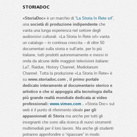
STORIADOC
«StoriaDoc»
è un marchio di “
La Storia In Rete srl
”,
una
società di produzione indipendente
che
vanta una lunga esperienza nel settore degli
audiovisivi culturali. «La Storia In Rete srl» vanta
un catalogo – in continua crescita – di oltre 50
documentari sulla storia e sull’arte, per lo più
italiane, tutti prodotti autonomamente e messi in
onda da alcune delle maggiori televisioni italiane:
La7, Raidue, History Channel, Mediolanum
Channel. Tutta la produzione «La Storia In Rete» è
su
www.storiadoc.com , il primo portale
dedicato interamente al documentario storico e
artistico e che si appoggia alla tecnologia della
più grande realtà mondiale dedicata ai video
professionali:
www.vimeo.com
.
«Storia Doc» sul
web è il punto di riferimento ideale
per gli
appassionati di Storia
ma anche per tutti gli
insegnanti che sono alla ricerca di nuovi strumenti
multimediali per il loro lavoro. Ma anche gli studenti
potranno approfondire o “ripassare” in modo