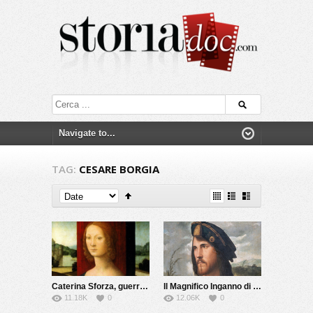
TAG:
CESARE BORGIA
Caterina Sforza, guerriera e alchimista
Il Magnifico Inganno di Cesare Borgia
11.18K
0
12.06K
0