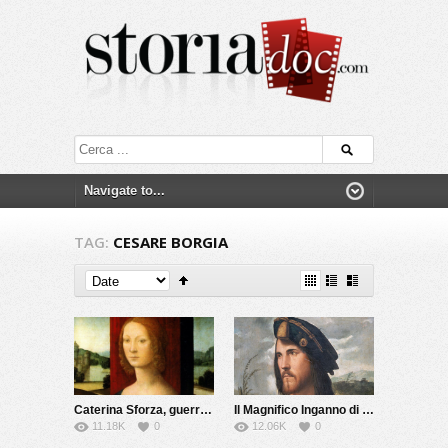
TAG:
CESARE BORGIA
Caterina Sforza, guerriera e alchimista
Il Magnifico Inganno di Cesare Borgia
11.18K
0
12.06K
0