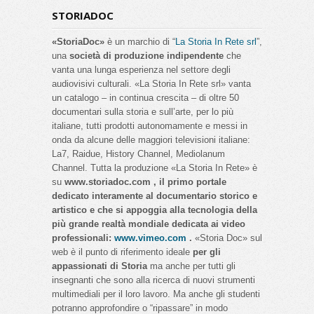
STORIADOC
«StoriaDoc»
è un marchio di “
La Storia In Rete srl
”,
una
società di produzione indipendente
che
vanta una lunga esperienza nel settore degli
audiovisivi culturali. «La Storia In Rete srl» vanta
un catalogo – in continua crescita – di oltre 50
documentari sulla storia e sull’arte, per lo più
italiane, tutti prodotti autonomamente e messi in
onda da alcune delle maggiori televisioni italiane:
La7, Raidue, History Channel, Mediolanum
Channel. Tutta la produzione «La Storia In Rete» è
su
www.storiadoc.com , il primo portale
dedicato interamente al documentario storico e
artistico e che si appoggia alla tecnologia della
più grande realtà mondiale dedicata ai video
professionali:
www.vimeo.com
.
«Storia Doc» sul
web è il punto di riferimento ideale
per gli
appassionati di Storia
ma anche per tutti gli
insegnanti che sono alla ricerca di nuovi strumenti
multimediali per il loro lavoro. Ma anche gli studenti
potranno approfondire o “ripassare” in modo