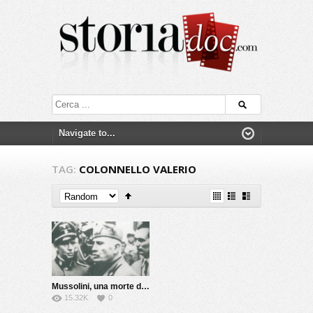
TAG:
COLONNELLO VALERIO
Mussolini, una morte da riscrivere
15.32K
0