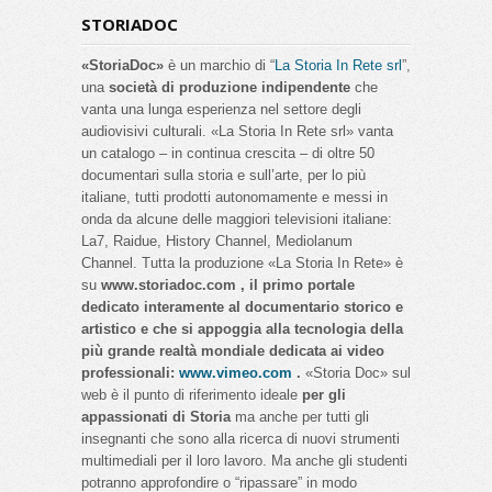
STORIADOC
«StoriaDoc»
è un marchio di “
La Storia In Rete srl
”,
una
società di produzione indipendente
che
vanta una lunga esperienza nel settore degli
audiovisivi culturali. «La Storia In Rete srl» vanta
un catalogo – in continua crescita – di oltre 50
documentari sulla storia e sull’arte, per lo più
italiane, tutti prodotti autonomamente e messi in
onda da alcune delle maggiori televisioni italiane:
La7, Raidue, History Channel, Mediolanum
Channel. Tutta la produzione «La Storia In Rete» è
su
www.storiadoc.com , il primo portale
dedicato interamente al documentario storico e
artistico e che si appoggia alla tecnologia della
più grande realtà mondiale dedicata ai video
professionali:
www.vimeo.com
.
«Storia Doc» sul
web è il punto di riferimento ideale
per gli
appassionati di Storia
ma anche per tutti gli
insegnanti che sono alla ricerca di nuovi strumenti
multimediali per il loro lavoro. Ma anche gli studenti
potranno approfondire o “ripassare” in modo