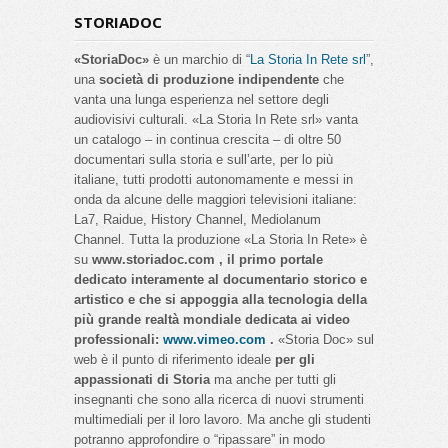
STORIADOC
«StoriaDoc»
è un marchio di “
La Storia In Rete srl
”,
una
società di produzione indipendente
che
vanta una lunga esperienza nel settore degli
audiovisivi culturali. «La Storia In Rete srl» vanta
un catalogo – in continua crescita – di oltre 50
documentari sulla storia e sull’arte, per lo più
italiane, tutti prodotti autonomamente e messi in
onda da alcune delle maggiori televisioni italiane:
La7, Raidue, History Channel, Mediolanum
Channel. Tutta la produzione «La Storia In Rete» è
su
www.storiadoc.com , il primo portale
dedicato interamente al documentario storico e
artistico e che si appoggia alla tecnologia della
più grande realtà mondiale dedicata ai video
professionali:
www.vimeo.com
.
«Storia Doc» sul
web è il punto di riferimento ideale
per gli
appassionati di Storia
ma anche per tutti gli
insegnanti che sono alla ricerca di nuovi strumenti
multimediali per il loro lavoro. Ma anche gli studenti
potranno approfondire o “ripassare” in modo