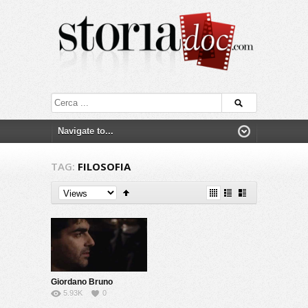
TAG:
FILOSOFIA
Giordano Bruno
5.93K
0