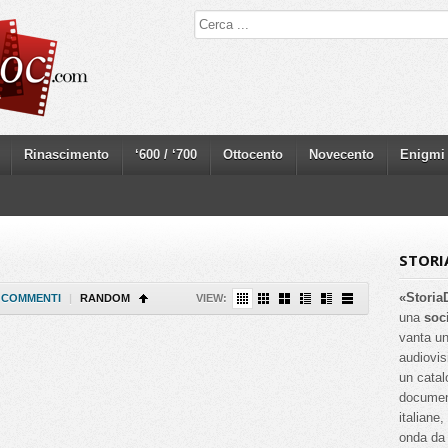
Rinascimento
‘600 / ‘700
Ottocento
Novecento
Enigmi
STORI
«Storia
COMMENTI
|
RANDOM
VIEW:
una
soc
vanta un
audiovis
un catal
documenta
italiane
onda da 