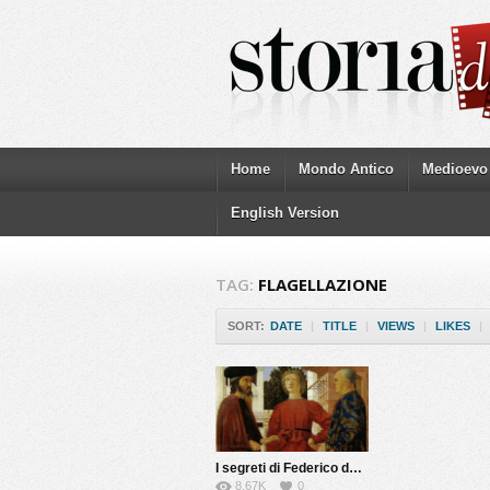
Home
Mondo Antico
Medioevo
English Version
TAG:
FLAGELLAZIONE
SORT:
DATE
|
TITLE
|
VIEWS
|
LIKES
|
I segreti di Federico da Montefeltro
8.67K
0