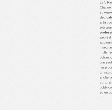
La7, Ra
Channel.
su
www.
dedicat
artistic
più gra
profess
web è il
appassi
insegnan
multimed
potranno
piacevol
nei prog
un sito 
anche l
cultural
pubblico 
ed euro