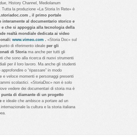
idue, History Channel, Mediolanum
 Tutta la produzione «La Storia In Rete» è
storiadoc.com , il primo portale
o interamente al documentario storico e
o e che si appoggia alla tecnologia della
nde realtà mondiale dedicata ai video
ionali:
www.vimeo.com
.
«Storia Doc» sul
 punto di riferimento ideale
per gli
onati di Storia
ma anche per tutti gli
ti che sono alla ricerca di nuovi strumenti
iali per il loro lavoro. Ma anche gli studenti
 approfondire o “ripassare” in modo
e e veloce momenti e personaggi presenti
rammi scolastici. «StoriaDoc» non è solo
dove vedere dei documentari di storia ma è
a
punta di diamante di un progetto
e
e ideale che ambisce a portare ad un
internazionale la cultura e la storia italiana
pea.