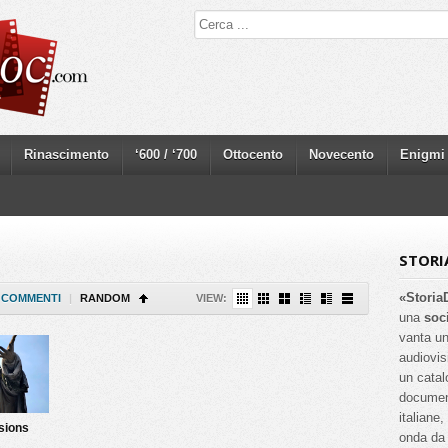
Rinascimento
‘600 / ‘700
Ottocento
Novecento
Enigmi
STORI
«Storia
COMMENTI
|
RANDOM
VIEW:
una
soc
vanta un
audiovis
un catal
documenta
italiane
sions
onda da 