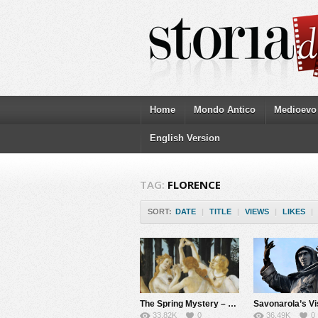
Home
Mondo Antico
Medioevo
English Version
TAG:
FLORENCE
SORT:
DATE
|
TITLE
|
VIEWS
|
LIKES
|
The Spring Mystery – The Botticelli’s lover
Savonarola’s Vi
33.82K
0
36.49K
0