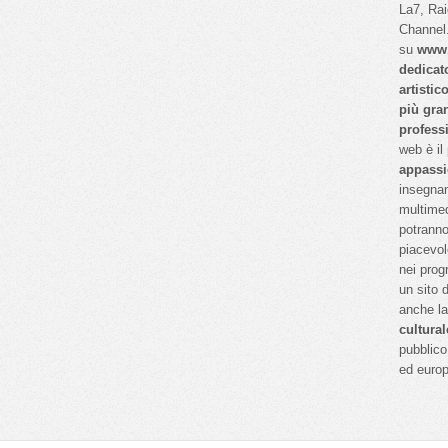
La7, Ra
Channel.
su
www.
dedicat
artistic
più gra
profess
web è il
appassi
insegnan
multimed
potranno
piacevol
nei prog
un sito 
anche l
cultural
pubblico 
ed euro