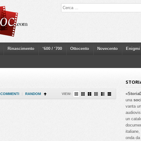
Rinascimento
‘600 / ‘700
Ottocento
Novecento
Enigmi
STORI
«Storia
COMMENTI
|
RANDOM
VIEW:
una
soc
vanta un
audiovis
un catal
documenta
italiane
onda da 