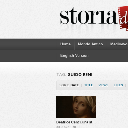
Home
Mondo Antico
Medioevo
English Version
TAG:
GUIDO RENI
SORT:
DATE
|
TITLE
|
VIEWS
|
LIKES
|
Beatrice Cenci, una storia maledetta
8.57K
0