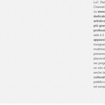
La7, Ra
Channel.
su
www.
dedicat
artistic
più gra
profess
web è il
appassi
insegnan
multimed
potranno
piacevol
nei prog
un sito 
anche l
cultural
pubblico 
ed euro