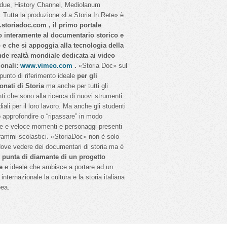
idue, History Channel, Mediolanum
 Tutta la produzione «La Storia In Rete» è
storiadoc.com , il primo portale
o interamente al documentario storico e
o e che si appoggia alla tecnologia della
nde realtà mondiale dedicata ai video
ionali:
www.vimeo.com
.
«Storia Doc» sul
 punto di riferimento ideale
per gli
onati di Storia
ma anche per tutti gli
ti che sono alla ricerca di nuovi strumenti
iali per il loro lavoro. Ma anche gli studenti
 approfondire o “ripassare” in modo
e e veloce momenti e personaggi presenti
rammi scolastici. «StoriaDoc» non è solo
dove vedere dei documentari di storia ma è
a
punta di diamante di un progetto
e
e ideale che ambisce a portare ad un
internazionale la cultura e la storia italiana
pea.