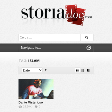
TAG:
ISLAM
Dante Misterioso
15.50K
0