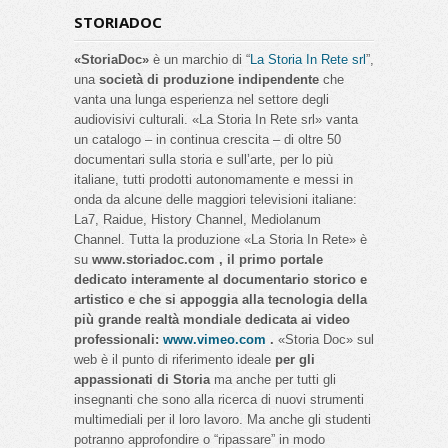
STORIADOC
«StoriaDoc»
è un marchio di “
La Storia In Rete srl
”,
una
società di produzione indipendente
che
vanta una lunga esperienza nel settore degli
audiovisivi culturali. «La Storia In Rete srl» vanta
un catalogo – in continua crescita – di oltre 50
documentari sulla storia e sull’arte, per lo più
italiane, tutti prodotti autonomamente e messi in
onda da alcune delle maggiori televisioni italiane:
La7, Raidue, History Channel, Mediolanum
Channel. Tutta la produzione «La Storia In Rete» è
su
www.storiadoc.com , il primo portale
dedicato interamente al documentario storico e
artistico e che si appoggia alla tecnologia della
più grande realtà mondiale dedicata ai video
professionali:
www.vimeo.com
.
«Storia Doc» sul
web è il punto di riferimento ideale
per gli
appassionati di Storia
ma anche per tutti gli
insegnanti che sono alla ricerca di nuovi strumenti
multimediali per il loro lavoro. Ma anche gli studenti
potranno approfondire o “ripassare” in modo