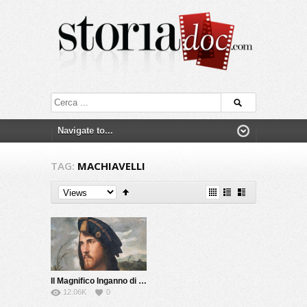
TAG:
MACHIAVELLI
Il Magnifico Inganno di Cesare Borgia
12.06K
0