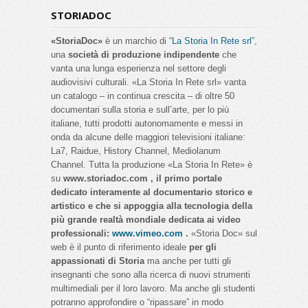
STORIADOC
«StoriaDoc»
è un marchio di “
La Storia In Rete srl
”,
una
società di produzione indipendente
che
vanta una lunga esperienza nel settore degli
audiovisivi culturali. «La Storia In Rete srl» vanta
un catalogo – in continua crescita – di oltre 50
documentari sulla storia e sull’arte, per lo più
italiane, tutti prodotti autonomamente e messi in
onda da alcune delle maggiori televisioni italiane:
La7, Raidue, History Channel, Mediolanum
Channel. Tutta la produzione «La Storia In Rete» è
su
www.storiadoc.com , il primo portale
dedicato interamente al documentario storico e
artistico e che si appoggia alla tecnologia della
più grande realtà mondiale dedicata ai video
professionali:
www.vimeo.com
.
«Storia Doc» sul
web è il punto di riferimento ideale
per gli
appassionati di Storia
ma anche per tutti gli
insegnanti che sono alla ricerca di nuovi strumenti
multimediali per il loro lavoro. Ma anche gli studenti
potranno approfondire o “ripassare” in modo