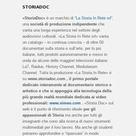
STORIADOC
«StoriaDoc»
è un marchio di “
La Storia In Rete srl
”,
una
società di produzione indipendente
che
vanta una lunga esperienza nel settore degli
audiovisivi culturali. «La Storia In Rete srl» vanta
un catalogo – in continua crescita – di oltre 50
documentari sulla storia e sull’arte, per lo più
italiane, tutti prodotti autonomamente e messi in
onda da alcune delle maggiori televisioni italiane:
La7, Raidue, History Channel, Mediolanum
Channel. Tutta la produzione «La Storia In Rete» è
su
www.storiadoc.com , il primo portale
dedicato interamente al documentario storico e
artistico e che si appoggia alla tecnologia della
più grande realtà mondiale dedicata ai video
professionali:
www.vimeo.com
.
«Storia Doc» sul
web è il punto di riferimento ideale
per gli
appassionati di Storia
ma anche per tutti gli
insegnanti che sono alla ricerca di nuovi strumenti
multimediali per il loro lavoro. Ma anche gli studenti
potranno approfondire o “ripassare” in modo