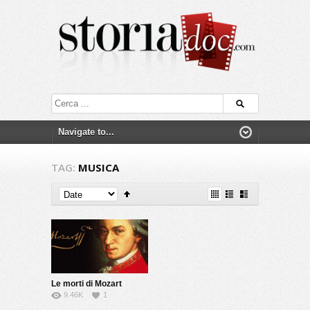
TAG:
MUSICA
Le morti di Mozart
9.46K
1