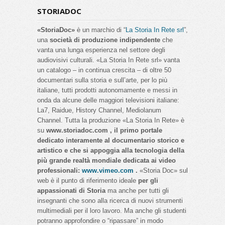
STORIADOC
«StoriaDoc»
è un marchio di “
La Storia In Rete srl
”,
una
società di produzione indipendente
che
vanta una lunga esperienza nel settore degli
audiovisivi culturali. «La Storia In Rete srl» vanta
un catalogo – in continua crescita – di oltre 50
documentari sulla storia e sull’arte, per lo più
italiane, tutti prodotti autonomamente e messi in
onda da alcune delle maggiori televisioni italiane:
La7, Raidue, History Channel, Mediolanum
Channel. Tutta la produzione «La Storia In Rete» è
su
www.storiadoc.com , il primo portale
dedicato interamente al documentario storico e
artistico e che si appoggia alla tecnologia della
più grande realtà mondiale dedicata ai video
professionali:
www.vimeo.com
.
«Storia Doc» sul
web è il punto di riferimento ideale
per gli
appassionati di Storia
ma anche per tutti gli
insegnanti che sono alla ricerca di nuovi strumenti
multimediali per il loro lavoro. Ma anche gli studenti
potranno approfondire o “ripassare” in modo