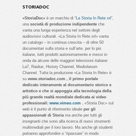
STORIADOC
«StoriaDoc»
è un marchio di “
La Storia In Rete srl
”,
una
società di produzione indipendente
che
vanta una lunga esperienza nel settore degli
audiovisivi culturali. «La Storia In Rete srl» vanta
un catalogo – in continua crescita – di oltre 50
documentari sulla storia e sull’arte, per lo più
italiane, tutti prodotti autonomamente e messi in
onda da alcune delle maggiori televisioni italiane:
La7, Raidue, History Channel, Mediolanum
Channel. Tutta la produzione «La Storia In Rete» è
su
www.storiadoc.com , il primo portale
dedicato interamente al documentario storico e
artistico e che si appoggia alla tecnologia della
più grande realtà mondiale dedicata ai video
professionali:
www.vimeo.com
.
«Storia Doc» sul
web è il punto di riferimento ideale
per gli
appassionati di Storia
ma anche per tutti gli
insegnanti che sono alla ricerca di nuovi strumenti
multimediali per il loro lavoro. Ma anche gli studenti
potranno approfondire o “ripassare” in modo