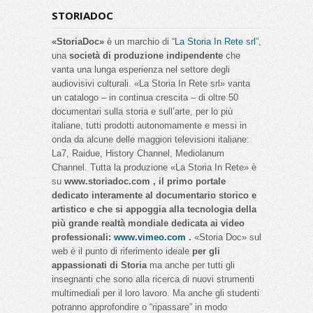
STORIADOC
«StoriaDoc»
è un marchio di “
La Storia In Rete srl
”,
una
società di produzione indipendente
che
vanta una lunga esperienza nel settore degli
audiovisivi culturali. «La Storia In Rete srl» vanta
un catalogo – in continua crescita – di oltre 50
documentari sulla storia e sull’arte, per lo più
italiane, tutti prodotti autonomamente e messi in
onda da alcune delle maggiori televisioni italiane:
La7, Raidue, History Channel, Mediolanum
Channel. Tutta la produzione «La Storia In Rete» è
su
www.storiadoc.com , il primo portale
dedicato interamente al documentario storico e
artistico e che si appoggia alla tecnologia della
più grande realtà mondiale dedicata ai video
professionali:
www.vimeo.com
.
«Storia Doc» sul
web è il punto di riferimento ideale
per gli
appassionati di Storia
ma anche per tutti gli
insegnanti che sono alla ricerca di nuovi strumenti
multimediali per il loro lavoro. Ma anche gli studenti
potranno approfondire o “ripassare” in modo