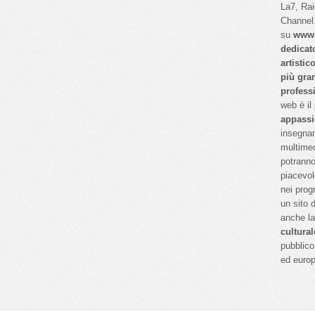
La7, Ra
Channel.
su
www.
dedicat
artistic
più gra
profess
web è il
appassi
insegnan
multimed
potranno
piacevol
nei prog
un sito 
anche l
cultural
pubblico 
ed euro