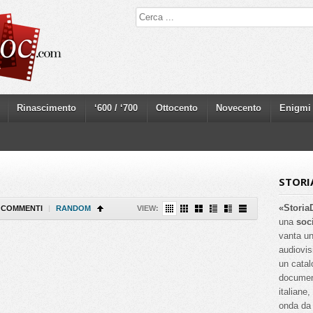
Rinascimento
‘600 / ‘700
Ottocento
Novecento
Enigmi
STORI
«Storia
COMMENTI
|
RANDOM
VIEW:
una
soc
vanta un
audiovis
un catal
documenta
italiane
onda da 