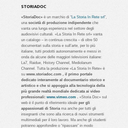
STORIADOC
«StoriaDoc»
è un marchio di “
La Storia In Rete srl
”,
una
società di produzione indipendente
che
vanta una lunga esperienza nel settore degli
audiovisivi culturali. «La Storia In Rete srl» vanta
un catalogo – in continua crescita – di oltre 50
documentari sulla storia e sull’arte, per lo più
italiane, tutti prodotti autonomamente e messi in
onda da alcune delle maggiori televisioni italiane:
La7, Raidue, History Channel, Mediolanum
Channel. Tutta la produzione «La Storia In Rete» è
su
www.storiadoc.com , il primo portale
dedicato interamente al documentario storico e
artistico e che si appoggia alla tecnologia della
più grande realtà mondiale dedicata ai video
professionali:
www.vimeo.com
.
«Storia Doc» sul
web è il punto di riferimento ideale
per gli
appassionati di Storia
ma anche per tutti gli
insegnanti che sono alla ricerca di nuovi strumenti
multimediali per il loro lavoro. Ma anche gli studenti
potranno approfondire o “ripassare” in modo