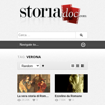
TAG:
VERONA
La vera storia di Romeo e Giulietta
Ezzelino da Romano
28.20K
0
7.66K
0