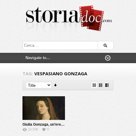
TAG:
VESPASIANO GONZAGA
Giulia Gonzaga, un’eretica del Cinquecento
10.33K
0