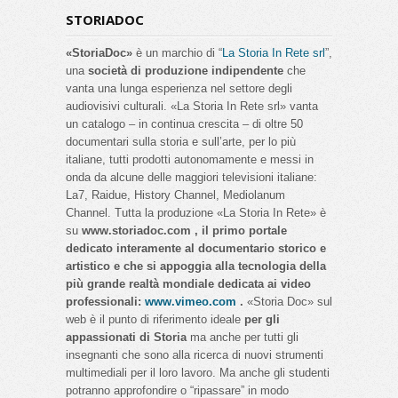
STORIADOC
«StoriaDoc»
è un marchio di “
La Storia In Rete srl
”,
una
società di produzione indipendente
che
vanta una lunga esperienza nel settore degli
audiovisivi culturali. «La Storia In Rete srl» vanta
un catalogo – in continua crescita – di oltre 50
documentari sulla storia e sull’arte, per lo più
italiane, tutti prodotti autonomamente e messi in
onda da alcune delle maggiori televisioni italiane:
La7, Raidue, History Channel, Mediolanum
Channel. Tutta la produzione «La Storia In Rete» è
su
www.storiadoc.com , il primo portale
dedicato interamente al documentario storico e
artistico e che si appoggia alla tecnologia della
più grande realtà mondiale dedicata ai video
professionali:
www.vimeo.com
.
«Storia Doc» sul
web è il punto di riferimento ideale
per gli
appassionati di Storia
ma anche per tutti gli
insegnanti che sono alla ricerca di nuovi strumenti
multimediali per il loro lavoro. Ma anche gli studenti
potranno approfondire o “ripassare” in modo