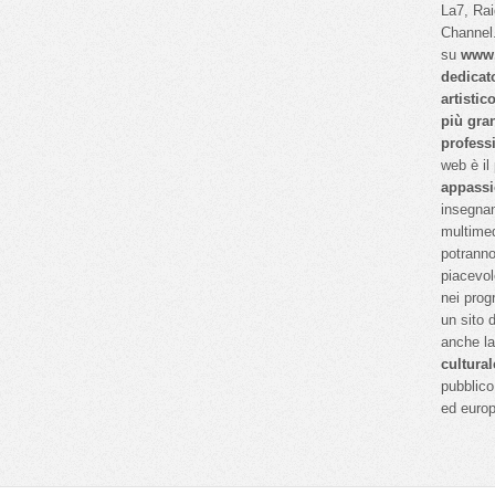
La7, Ra
Channel.
su
www.
dedicat
artistic
più gra
profess
web è il
appassi
insegnan
multimed
potranno
piacevol
nei prog
un sito 
anche l
cultural
pubblico 
ed euro