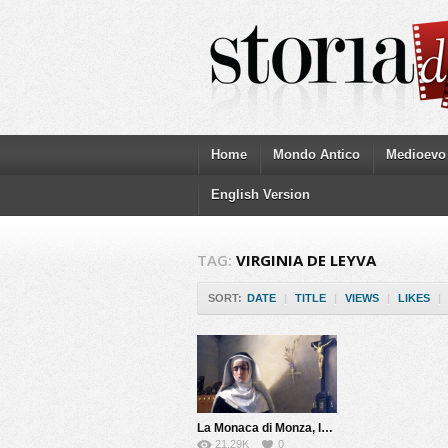
Home
Mondo Antico
Medioevo
English Version
TAG:
VIRGINIA DE LEYVA
SORT:
DATE
|
TITLE
|
VIEWS
|
LIKES
|
La Monaca di Monza, la vera storia
21.29K
0