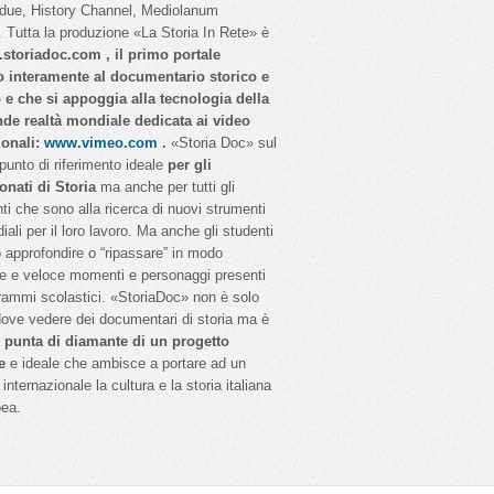
idue, History Channel, Mediolanum
 Tutta la produzione «La Storia In Rete» è
storiadoc.com , il primo portale
o interamente al documentario storico e
o e che si appoggia alla tecnologia della
nde realtà mondiale dedicata ai video
ionali:
www.vimeo.com
.
«Storia Doc» sul
 punto di riferimento ideale
per gli
onati di Storia
ma anche per tutti gli
ti che sono alla ricerca di nuovi strumenti
iali per il loro lavoro. Ma anche gli studenti
 approfondire o “ripassare” in modo
e e veloce momenti e personaggi presenti
rammi scolastici. «StoriaDoc» non è solo
dove vedere dei documentari di storia ma è
a
punta di diamante di un progetto
e
e ideale che ambisce a portare ad un
internazionale la cultura e la storia italiana
pea.