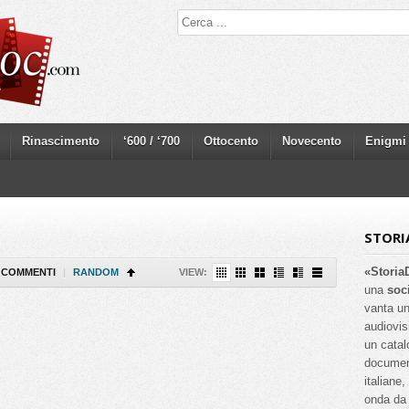
Rinascimento
‘600 / ‘700
Ottocento
Novecento
Enigmi
STORI
«Storia
COMMENTI
|
RANDOM
VIEW:
una
soc
vanta un
audiovis
un catal
documenta
italiane
onda da 