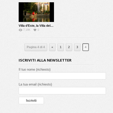
Villa d’Este, la Villa del cardinale
7.18K
0
Pagina 4 di 4
«
1
2
3
4
ISCRIVITI ALLA NEWSLETTER
Il tuo nome (richiesto)
La tua email (richiesto)