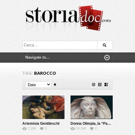
TAG:
BAROCCO
Artemisia Gentileschi
Donna Olimpia, la “Papessa” di Roma
7.26K
0
14.36K
0