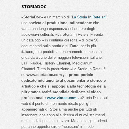
STORIADOC
«StoriaDoc»
è un marchio di “
La Storia In Rete srl
”,
una
società di produzione indipendente
che
vanta una lunga esperienza nel settore degli
audiovisivi culturali. «La Storia In Rete srl» vanta
un catalogo – in continua crescita – di oltre 50
documentari sulla storia e sull’arte, per lo più
italiane, tutti prodotti autonomamente e messi in
onda da alcune delle maggiori televisioni italiane:
La7, Raidue, History Channel, Mediolanum
Channel. Tutta la produzione «La Storia In Rete» è
su
www.storiadoc.com , il primo portale
dedicato interamente al documentario storico e
artistico e che si appoggia alla tecnologia della
più grande realtà mondiale dedicata ai video
professionali:
www.vimeo.com
.
«Storia Doc» sul
web è il punto di riferimento ideale
per gli
appassionati di Storia
ma anche per tutti gli
insegnanti che sono alla ricerca di nuovi strumenti
multimediali per il loro lavoro. Ma anche gli studenti
potranno approfondire o “ripassare” in modo