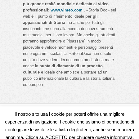
più grande realtà mondiale dedicata ai video
professionali:
www.vimeo.com
.
«Storia Doc» sul
web è il punto di riferimento ideale
per gli
appassionati di Storia
ma anche per tutti gli
insegnanti che sono alla ricerca di nuovi strumenti
multimediali per il loro lavoro. Ma anche gli studenti
potranno approfondire o “ripassare” in modo
piacevole e veloce momenti e personaggi presenti
nei programmi scolastici. «StoriaDoc» non è solo
un sito dove vedere dei documentari di storia ma è
anche la
punta di diamante di un progetto
culturale
e ideale che ambisce a portare ad un
pubblico internazionale la cultura e la storia italiana
ed europea.
Il nostro sito usa i cookie per poterti offrire una migliore
Seguici su
esperienza di navigazione. I cookie che usiamo ci permettono di
conteggiare le visite e le attività degli utenti, anche se in maniera
anonima. Clicca su ACCETTO per chiudere questa informativa,