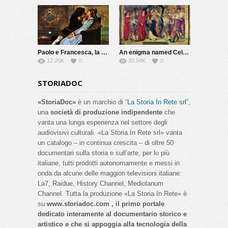
Paolo e Francesca, la vera storia
An enigma named Celestine V
12.25K
0
30.54K
0
STORIADOC
«StoriaDoc»
è un marchio di “
La Storia In Rete srl
”,
una
società di produzione indipendente
che
vanta una lunga esperienza nel settore degli
audiovisivi culturali. «La Storia In Rete srl» vanta
un catalogo – in continua crescita – di oltre 50
documentari sulla storia e sull’arte, per lo più
italiane, tutti prodotti autonomamente e messi in
onda da alcune delle maggiori televisioni italiane:
La7, Raidue, History Channel, Mediolanum
Channel. Tutta la produzione «La Storia In Rete» è
su
www.storiadoc.com , il primo portale
dedicato interamente al documentario storico e
artistico e che si appoggia alla tecnologia della