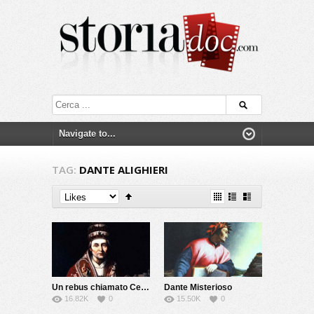
TAG:
DANTE ALIGHIERI
Un rebus chiamato Celestino V
Dante Misterioso
16.82K
0
15.50K
0