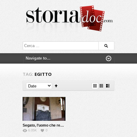
TAG:
EGITTO
Segato, l’uomo che rese immortale la morte
6.05K
0