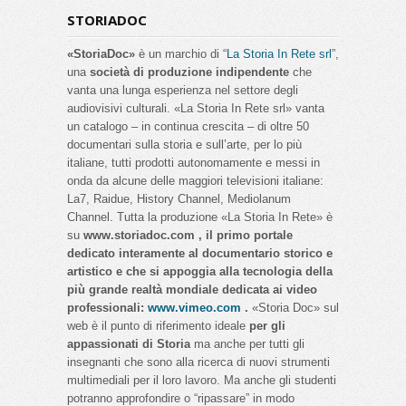
STORIADOC
«StoriaDoc»
è un marchio di “
La Storia In Rete srl
”,
una
società di produzione indipendente
che
vanta una lunga esperienza nel settore degli
audiovisivi culturali. «La Storia In Rete srl» vanta
un catalogo – in continua crescita – di oltre 50
documentari sulla storia e sull’arte, per lo più
italiane, tutti prodotti autonomamente e messi in
onda da alcune delle maggiori televisioni italiane:
La7, Raidue, History Channel, Mediolanum
Channel. Tutta la produzione «La Storia In Rete» è
su
www.storiadoc.com , il primo portale
dedicato interamente al documentario storico e
artistico e che si appoggia alla tecnologia della
più grande realtà mondiale dedicata ai video
professionali:
www.vimeo.com
.
«Storia Doc» sul
web è il punto di riferimento ideale
per gli
appassionati di Storia
ma anche per tutti gli
insegnanti che sono alla ricerca di nuovi strumenti
multimediali per il loro lavoro. Ma anche gli studenti
potranno approfondire o “ripassare” in modo