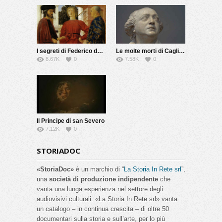
I segreti di Federico da Montefeltro
Le molte morti di Cagliostro
8.67K
0
7.58K
0
Il Principe di san Severo
7.12K
0
STORIADOC
«StoriaDoc»
è un marchio di “
La Storia In Rete srl
”,
una
società di produzione indipendente
che
vanta una lunga esperienza nel settore degli
audiovisivi culturali. «La Storia In Rete srl» vanta
un catalogo – in continua crescita – di oltre 50
documentari sulla storia e sull’arte, per lo più