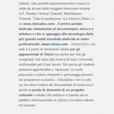
italiane, tutti prodotti autonomamente e messi in
onda da alcune delle maggiori televisioni italiane:
La7, Raidue, History Channel, Mediolanum
Channel. Tutta la produzione «La Storia In Rete» è
su
www.storiadoc.com , il primo portale
dedicato interamente al documentario storico e
artistico e che si appoggia alla tecnologia della
più grande realtà mondiale dedicata ai video
professionali:
www.vimeo.com
.
«Storia Doc» sul
web è il punto di riferimento ideale
per gli
appassionati di Storia
ma anche per tutti gli
insegnanti che sono alla ricerca di nuovi strumenti
multimediali per il loro lavoro. Ma anche gli studenti
potranno approfondire o “ripassare” in modo
piacevole e veloce momenti e personaggi presenti
nei programmi scolastici. «StoriaDoc» non è solo
un sito dove vedere dei documentari di storia ma è
anche la
punta di diamante di un progetto
culturale
e ideale che ambisce a portare ad un
pubblico internazionale la cultura e la storia italiana
ed europea.