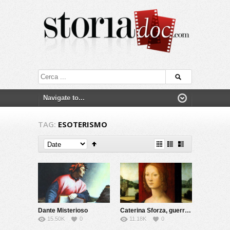
TAG:
ESOTERISMO
Dante Misterioso
Caterina Sforza, guerriera e alchimista
15.50K
0
11.18K
0