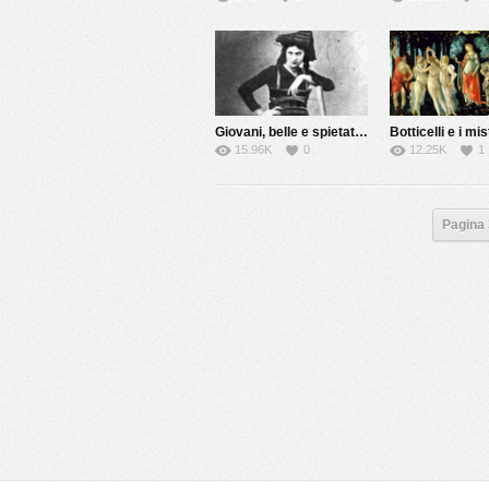
Giovani, belle e spietate: le Brigantesse
15.96K
0
12.25K
1
Pagina 