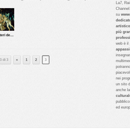
La7, Ra
Channel.
su
www.
dedicat
artistic
più gra
Botticelli e i misteri della Primavera
profess
web è il
appassi
insegnan
3 di 3
«
1
2
3
multimed
potranno
piacevol
nei prog
un sito 
anche l
cultural
pubblico 
ed euro