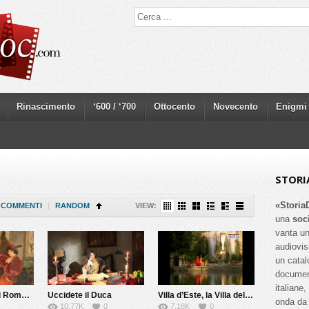
Rinascimento
‘600 / ‘700
Ottocento
Novecento
Enigmi
STORI
«Storia
COMMENTI
|
RANDOM
VIEW:
una
soc
vanta un
audiovis
un catal
documenta
italiane
La vera storia di Romeo e Giulietta
Uccidete il Duca
Villa d’Este, la Villa del cardinale
onda da 
10.77K
0
7.18K
0