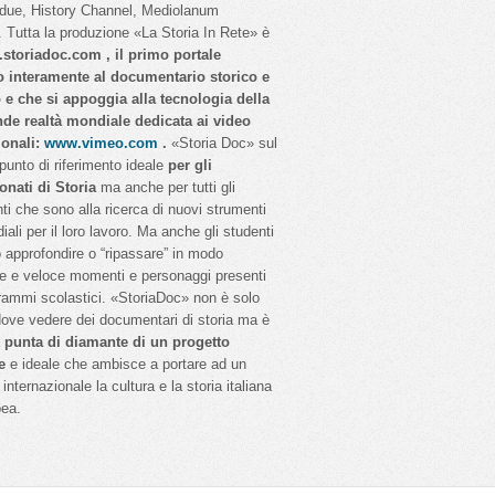
idue, History Channel, Mediolanum
 Tutta la produzione «La Storia In Rete» è
storiadoc.com , il primo portale
o interamente al documentario storico e
o e che si appoggia alla tecnologia della
nde realtà mondiale dedicata ai video
ionali:
www.vimeo.com
.
«Storia Doc» sul
 punto di riferimento ideale
per gli
onati di Storia
ma anche per tutti gli
ti che sono alla ricerca di nuovi strumenti
iali per il loro lavoro. Ma anche gli studenti
 approfondire o “ripassare” in modo
e e veloce momenti e personaggi presenti
rammi scolastici. «StoriaDoc» non è solo
dove vedere dei documentari di storia ma è
a
punta di diamante di un progetto
e
e ideale che ambisce a portare ad un
internazionale la cultura e la storia italiana
pea.