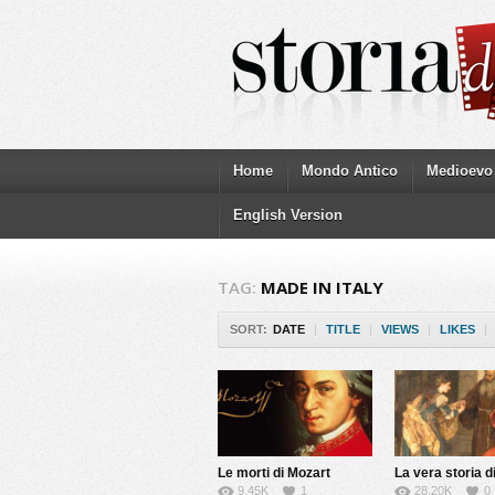
Home
Mondo Antico
Medioevo
English Version
TAG:
MADE IN ITALY
SORT:
DATE
|
TITLE
|
VIEWS
|
LIKES
|
Le morti di Mozart
9.45K
1
28.20K
0